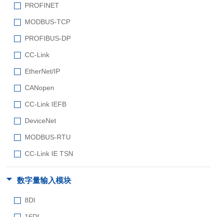
PROFINET
MODBUS-TCP
PROFIBUS-DP
CC-Link
EtherNet/IP
CANopen
CC-Link IEFB
DeviceNet
MODBUS-RTU
CC-Link IE TSN
数字量输入模块
8DI
16DI